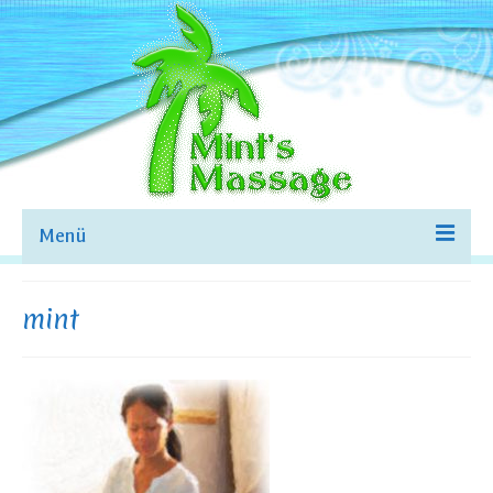
Menü
WILLKOMMEN
mint
ÜBER MICH
MASSAGEN&PREISE
KOMBI-MASSAGEN
BILDER